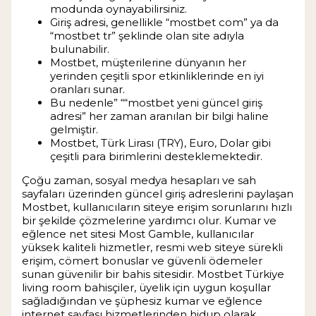
modunda oynayabilirsiniz.
Giriş adresi, genellikle “mostbet com” ya da
“mostbet tr” şeklinde olan site adıyla
bulunabilir.
Mostbet, müşterilerine dünyanın her
yerinden çeşitli spor etkinliklerinde en iyi
oranları sunar.
Bu nedenle” ““mostbet yeni güncel giriş
adresi” her zaman aranılan bir bilgi haline
gelmiştir.
Mostbet, Türk Lirası (TRY), Euro, Dolar gibi
çeşitli para birimlerini desteklemektedir.
Çoğu zaman, sosyal medya hesapları ve sah
sayfaları üzerinden güncel giriş adreslerini paylaşan
Mostbet, kullanıcıların siteye erişim sorunlarını hızlı
bir şekilde çözmelerine yardımcı olur. Kumar ve
eğlence net sitesi Most Gamble, kullanıcılar
yüksek kaliteli hizmetler, resmi web siteye sürekli
erişim, cömert bonuslar ve güvenli ödemeler
sunan güvenilir bir bahis sitesidir. Mostbet Türkiye
living room bahisçiler, üyelik için uygun koşullar
sağladığından ve şüphesiz kumar ve eğlence
internet sayfası hizmetlerinden hidup olarak