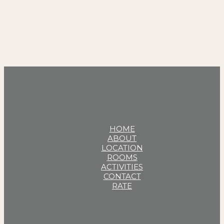
HOME
ABOUT
LOCATION
ROOMS
ACTIVITIES
CONTACT
RATE