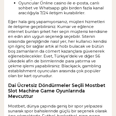
Oyuncular Online casino ile e-posta, canlı
sohbet ve Whatsapp gibi birden fazla kanal
aracılığıyla 7/24 iletişim kurabilirler.
Eğer hala giriş yapamıyorsanız, müşteri hizmetleri
ile iletişime geçebilirsiniz. Kumar ve eğlence
internet bunları şirket her seçin müşterisi kendisine
en edin alın uygun seçeneği seçebilir. Sitenin
sırasında genişliğinde nasıl yer, her kullanıcı kendisi
için ilginç bir sağlar artık al hobi bulacak ve bütün
boş zamanların da cömert kazançlara güvenerek
eğlenebilecekler. Evet, Türkiye’deki ve diğer 56
ülkedeki afin de birimlerinde para yatırma ve
çekme işlemi yapabilirsiniz. Blackjack, gambling
establishment oyuncuları arasında çok popüler
olan bir kart oyunudur.
Dai Ücretsiz Döndürmeler Seçili Mostbet
Slot Machine Game Oyunlarında
Mevcuttur
Mostbet, dünya çapında geniş bir spor yelpazesi
sunarak spor bahislerinde güçlü bir seçenek olarak
öne çıkmaktadır. Futbol, basketbol, ping-pong,