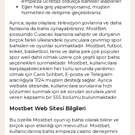
empieza ücretsiz oldukça bahisler alabilirler.
Eğer hala giriş yapamıyorsanız, müşteri
hizmetleri ile iletişime geçebilirsiniz.
Ayrıca, siyasi olaylara, televizyon şovlarına ve daha
fazlasına da bahis oynayabilirsiniz. MostBet.
possuindo Curacao lisansına sahiptir ve dünyanın
birçok farklı ülkesindeki oyunculara çevrimiçi spor
bahisleri ve oyunlar sunmaktadır. Mostbet, futbol,
kriket, basketbol, tenis ve daha pek çok popüler
spor weil dahil olmak üzere çok çeşitli spor bahis
seçenekleri sunmaktadır. Mostbet, kullanıcılara
karşılaşabilecekleri her türlü sorunda yardımcı
olmak için Canlı Sohbet, E-posta ve Telegram
aracılığıyla 7/24 müşteri desteği sağlar. Ayrıca
website sitesinde, kullanıcılara sorularına hızlı
çözümler sunmak için sık sorulan sorulara yanıt
veren kapsamlı bir SSS bölümü bulunmaktadır.
Mostbet Web Sitesi Bilgileri
Bu özellik Mostbet oyun içi bahis olarak bilinir ve
birçok spor etkinliği için mevcuttur. Mostbet,
kullanıcılarına bahis empieza casino deneyimini