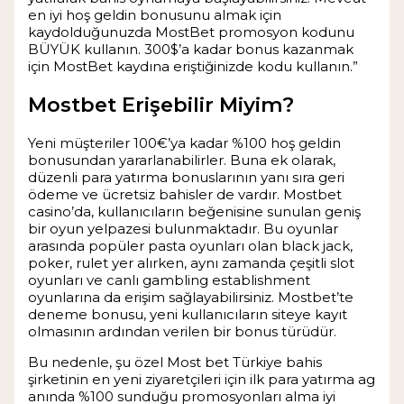
en iyi hoş geldin bonusunu almak için
kaydolduğunuzda MostBet promosyon kodunu
BÜYÜK kullanın. 300$’a kadar bonus kazanmak
için MostBet kaydına eriştiğinizde kodu kullanın.”
Mostbet Erişebilir Miyim?
Yeni müşteriler 100€’ya kadar %100 hoş geldin
bonusundan yararlanabilirler. Buna ek olarak,
düzenli para yatırma bonuslarının yanı sıra geri
ödeme ve ücretsiz bahisler de vardır. Mostbet
casino’da, kullanıcıların beğenisine sunulan geniş
bir oyun yelpazesi bulunmaktadır. Bu oyunlar
arasında popüler pasta oyunları olan black jack,
poker, rulet yer alırken, aynı zamanda çeşitli slot
oyunları ve canlı gambling establishment
oyunlarına da erişim sağlayabilirsiniz. Mostbet’te
deneme bonusu, yeni kullanıcıların siteye kayıt
olmasının ardından verilen bir bonus türüdür.
Bu nedenle, şu özel Most bet Türkiye bahis
şirketinin en yeni ziyaretçileri için ilk para yatırma ag
anında %100 sunduğu promosyonları alma iyi