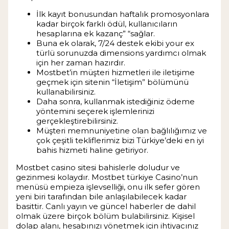
İlk kayıt bonusundan haftalık promosyonlara
kadar birçok farklı ödül, kullanıcıların
hesaplarına ek kazanç” “sağlar.
Buna ek olarak, 7/24 destek ekibi your ex
türlü sorunuzda dimensions yardımcı olmak
için her zaman hazırdır.
Mostbet’in müşteri hizmetleri ile iletişime
geçmek için sitenin “İletişim” bölümünü
kullanabilirsiniz.
Daha sonra, kullanmak istediğiniz ödeme
yöntemini seçerek işlemlerinizi
gerçekleştirebilirsiniz.
Müşteri memnuniyetine olan bağlılığımız ve
çok çeşitli tekliflerimiz bizi Türkiye’deki en iyi
bahis hizmeti haline getiriyor.
Mostbet casino sitesi bahislerle doludur ve
gezinmesi kolaydır. Mostbet türkiye Casino’nun
menüsü empieza işlevselliği, onu ilk sefer gören
yeni biri tarafından bile anlaşılabilecek kadar
basittir. Canlı yayın ve güncel haberler de dahil
olmak üzere birçok bölüm bulabilirsiniz. Kişisel
dolap alanı, hesabınızı yönetmek için ihtiyacınız