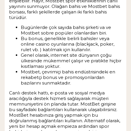
erişilebilir. Hayır, Mostbet spor etkinliklerinin canlı
yayınını sunmuyor. Olağan bahis ve Mostbet bahis
borsası, farklı şekillerde çalışan iki farklı bahis
türüdür.
Bugünlerde çok sayıda bahis şirketi va ve
Mostbet sobre popüler olanlardan biri.
Bu bonus, genellikle belirli bahisler veya
online casino oyunlarına (blackjack, poker,
rulet vb. ) katılmak için kullanılır.
Genel olarak, internet site dünyanın çoğu
ülkesinde mükemmel çalışır ve pratikte hiçbir
kısıtlaması yoktur.
Mostbet, çevrimiçi bahis endüstrisindeki en
rekabetçi bonus ve promosyonlardan
bazılarını sunmaktadır.
Canlı destek hattı, e-posta ve sosyal medya
aracılığıyla destek hizmeti sağlayarak müşteri
memnuniyetini ön planda tutar. MostBet girişine
bu sayfadaki bağlantıları kullanarak ulaşabilirsiniz.
MostBet hesabınıza giriş yapmak için bu
doğrulanmış bağlantıları kullanın. Alternatif olarak,
yeni bir hesap açmak empieza ardından spor