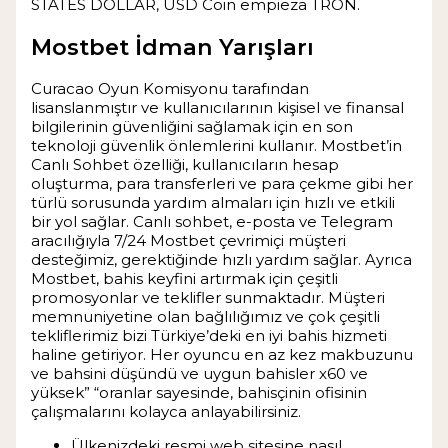
STATES DOLLAR, USD Coin empieza TRON.
Mostbet İdman Yarışları
Curacao Oyun Komisyonu tarafından
lisanslanmıştır ve kullanıcılarının kişisel ve finansal
bilgilerinin güvenliğini sağlamak için en son
teknoloji güvenlik önlemlerini kullanır. Mostbet’in
Canlı Sohbet özelliği, kullanıcıların hesap
oluşturma, para transferleri ve para çekme gibi her
türlü sorusunda yardım almaları için hızlı ve etkili
bir yol sağlar. Canlı sohbet, e-posta ve Telegram
aracılığıyla 7/24 Mostbet çevrimiçi müşteri
desteğimiz, gerektiğinde hızlı yardım sağlar. Ayrıca
Mostbet, bahis keyfini artırmak için çeşitli
promosyonlar ve teklifler sunmaktadır. Müşteri
memnuniyetine olan bağlılığımız ve çok çeşitli
tekliflerimiz bizi Türkiye’deki en iyi bahis hizmeti
haline getiriyor. Her oyuncu en az kez makbuzunu
ve bahsini düşündü ve uygun bahisler x60 ve
yüksek” “oranlar sayesinde, bahisçinin ofisinin
çalışmalarını kolayca anlayabilirsiniz.
Ülkenizdeki resmi web sitesine nasıl