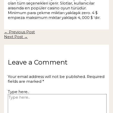
olan tüm seçenekleri içerir. Slotlar, kullanıcılar
arasında en popüler casino oyun türüdür.
Minimum para çekme miktarı yaklaşık zero. 4 $
empieza maksimum miktar yaklaşık 4, 000 $ ‘dır.
←
Previous Post
Next Post
→
Leave a Comment
Your email address will not be published.
Required
fields are marked
*
Type here..