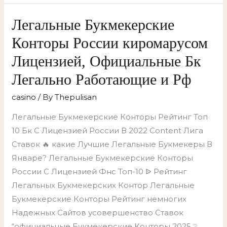
Легальные Букмекерские
Легальные
Букмекерские
Конторы России киромарусом
Конторы
Лицензией, Официальные Бк
России
Легально Работающие и Рф
киромарусом
Лицензией,
casino
/ By
Thepulisan
Официальные
Легальные Букмекерские Конторы Рейтинг Топ
Бк
10 Бк С Лицензией России В 2022 Content Лига
Легально
Ставок 🔥 какие Лучшие Легальные Букмекеры В
Работающие
Январе? Легальные Букмекерские Конторы
и
России С Лицензией Фнс Топ-10 ᐉ Рейтинг
Рф
Легальных Букмекерских Контор Легальные
Букмекерские Конторы Рейтинг немногих
Надежных Сайтов усовершенство Ставок
“официальные Букмекерские Конторы 2025 ❔