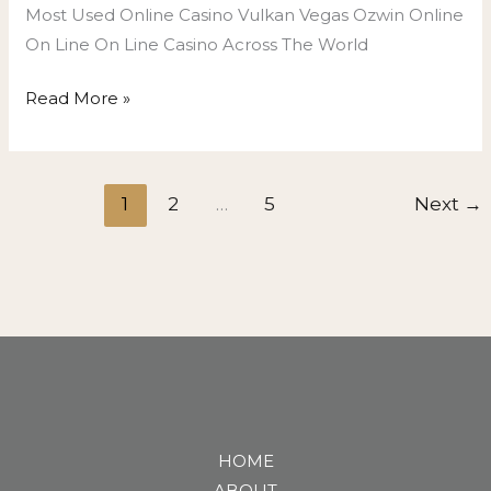
Most Used Online Casino Vulkan Vegas Ozwin Online
On Line On Line Casino Across The World
Read More »
1
2
…
5
Next
→
HOME
ABOUT