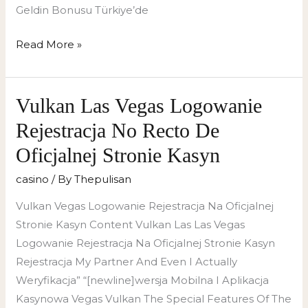
Geldin Bonusu Türkiye’de
Read More »
Vulkan Las Vegas Logowanie
Vulkan
Las
Rejestracja No Recto De
Vegas
Oficjalnej Stronie Kasyn
Logowanie
Rejestracja
casino
/ By
Thepulisan
No
Vulkan Vegas Logowanie Rejestracja Na Oficjalnej
Recto
Stronie Kasyn Content Vulkan Las Las Vegas
De
Logowanie Rejestracja Na Oficjalnej Stronie Kasyn
Oficjalnej
Rejestracja My Partner And Even I Actually
Stronie
Weryfikacja” “[newline]wersja Mobilna I Aplikacja
Kasyn
Kasynowa Vegas Vulkan The Special Features Of The