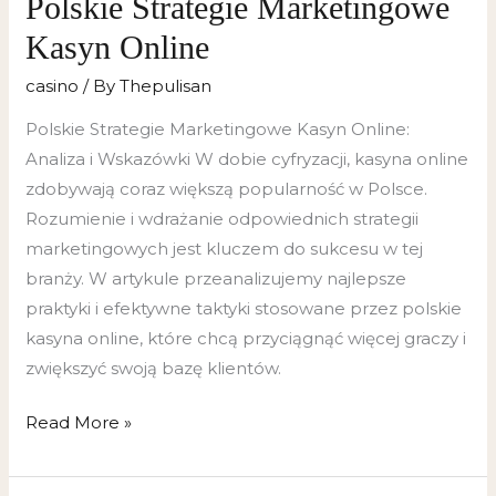
Polskie Strategie Marketingowe
Polskie
Strategie
Kasyn Online
Marketingowe
casino
/ By
Thepulisan
Kasyn
Online
Polskie Strategie Marketingowe Kasyn Online:
Analiza i Wskazówki W dobie cyfryzacji, kasyna online
zdobywają coraz większą popularność w Polsce.
Rozumienie i wdrażanie odpowiednich strategii
marketingowych jest kluczem do sukcesu w tej
branży. W artykule przeanalizujemy najlepsze
praktyki i efektywne taktyki stosowane przez polskie
kasyna online, które chcą przyciągnąć więcej graczy i
zwiększyć swoją bazę klientów.
Read More »