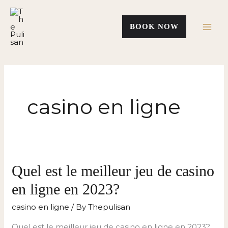
Skip
to
BOOK NOW
content
casino en ligne
Quel est le meilleur jeu de casino
Quel
est
en ligne en 2023?
le
casino en ligne
/ By
Thepulisan
meilleur
jeu
Quel est le meilleur jeu de casino en ligne en 2023?