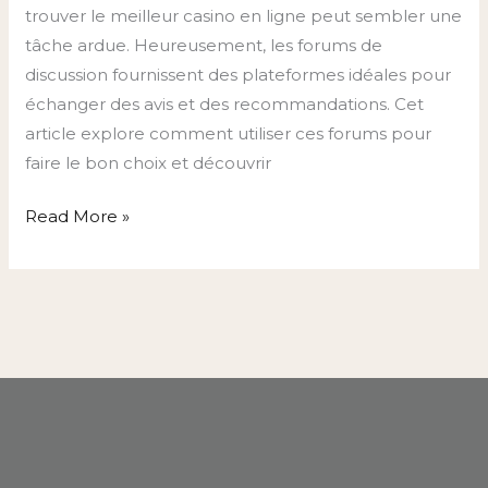
Casino
trouver le meilleur casino en ligne peut sembler une
en
tâche ardue. Heureusement, les forums de
Ligne
discussion fournissent des plateformes idéales pour
échanger des avis et des recommandations. Cet
article explore comment utiliser ces forums pour
faire le bon choix et découvrir
Read More »