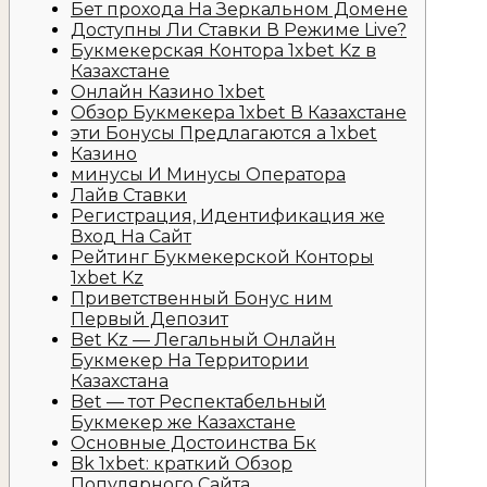
Бет прохода На Зеркальном Домене
Доступны Ли Ставки В Режиме Live?
Букмекерская Контора 1xbet Kz в
Казахстане
Онлайн Казино 1xbet
Обзор Букмекера 1xbet В Казахстане
эти Бонусы Предлагаются а 1xbet
Казино
минусы И Минусы Оператора
Лайв Ставки
Регистрация, Идентификация же
Вход На Сайт
Рейтинг Букмекерской Конторы
1xbet Kz
Приветственный Бонус ним
Первый Депозит
Bet Kz — Легальный Онлайн
Букмекер На Территории
Казахстана
Bet — тот Респектабельный
Букмекер же Казахстане
Основные Достоинства Бк
Bk 1xbet: краткий Обзор
Популярного Сайта