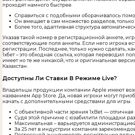
проходят намного быстрее.
Справиться с подобными оборачивалось помож
Он вмещает в сам множество разделов, только
Более того, адаптивная структура автоматиче
Указав такой номер в регистрационной анкете, игр
соответствующие поля анкеты. Если него игрока е
регистрации. Последнее, только нужно сделать, ка
1хбет – это обходная ссылка, которая переводил п
имеет но те же никакой, что и оригинальная верси
Казахстан.
Доступны Ли Ставки В Режиме Live?
Владельцы продукции компании Apple имеют возм
названием App Store. Да, новая игроки могут прио
начать с дополнительными средствами для игры.
С объективной части зрения 1xBet — отличная
Судя этой причине с юзабилити площадки раз
Максимальная – варьируется администрацией
За 25 лет в индустрии компания зарекомендов
Регрессной аннулировать регистрацию получ