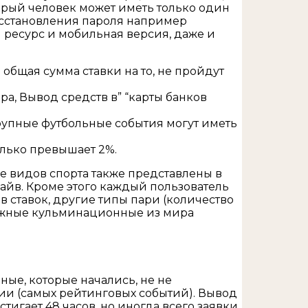
орый человек может иметь только один
восстановления пароля например
 ресурс и мобильная версия, даже и
 общая сумма ставки на то, не пройдут
а, Вывод средств в” “карты банков
рупные футбольные события могут иметь
лько превышает 2%.
ые видов спорта также представлены в
айв. Кроме этого каждый пользователь
в ставок, другие типы пари (количество
 важные кульминационные из мира
ые, которые начались, не не
ции (самых рейтинговых событий). Вывод
игает 48 часов, но иногда всего заявки