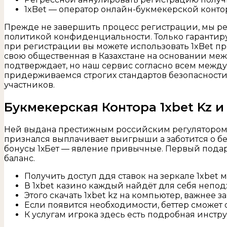
1xBet — оператор онлайн-букмекерской конто
Прежде не завершить процесс регистрации, мы ре
политикой конфиденциальности. Только гарантируе
при регистрации вы можете использовать 1xBet пр
свою общественная в Казахстане на основании м
подтверждает, но наш сервис согласно всем между
придерживаемся строгих стандартов безопасности 
участников.
Букмекерская Контора 1xbet Kz и
Ней выдана престижным российским регулятором, п
признался выплачивает выигрыши а заботится о 
бонусы 1хБет — явление привычные. Первый подаро
баланс.
Получить доступ ддя ставок на зеркале 1xbet 
В 1xbet казино каждый найдёт для себя непод
Этого скачать 1xbet kz на компьютер, важнее 
Если появится необходимости, беттер сможет 
К услугам игрока здесь есть подробная инстру