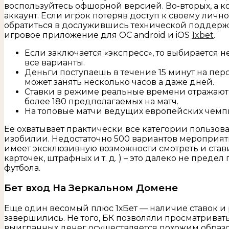
воспользуйтесь офшорной версией. Во-вторых, а к
аккаунт. Если игрок потеряв доступ к своему лич
обратиться в дослужившись технической поддержки
игровое приложение для ОС android и iOS
1xbet
.
Если заключается «экспресс», то выбирается н
все варианты.
Деньги поступаешь в течение 15 минут на пер
может занять несколько часов а даже дней.
Ставки в режиме реальные времени отражают 
более 180 предполагаемых на матч.
На топовые матчи ведущих европейских чемпи
Ее охватывает практически все категории пользов
изобилии. Недостаточно 500 вариантов мероприяти
имеет эксклюзивную возможности смотреть и ставил
карточек, штрафных и т. д. ) – это далеко не пр
футбола.
Бет вход На Зеркальном Домене
Еще один весомый плюс 1хБет — наличие ставок и
завершились. Не того, БК позволяли просматриват
выигранных денег осуществляется похожим образом