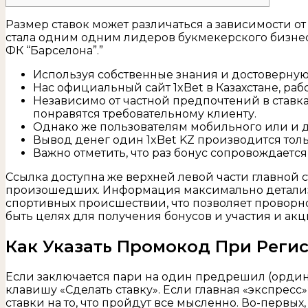
Размер ставок может различаться а зависимости о
стала одним одним лидеров букмекерского бизнеса
ФК “Барселона”.”
Используя собственные знания и достоверную 
Нас официальный сайт 1xBet в Казахстане, ра
Независимо от частной предпочтений в ставка
понравятся требовательному клиенту.
Однако же пользователям мобильного или и 
Вывод денег один 1xBet KZ производится толь
Важно отметить, что раз бонус сопровождаетс
Ссылка доступна же верхней левой части главной 
произошедших. Информация максимально детализир
спортивных происшествии, что позволяет проворно
быть целях для получения бонусов и участия и акц
Как Указать Промокод При Регис
Если заключается пари на один предрешил (ордина
клавишу «Сделать ставку». Если главная «экспресс
ставки на то, что пройдут все мысленно. Во-первых,