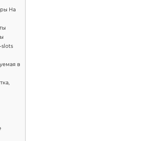
гры На
ты
ты
slots
уемая в
тка,
ы
ы
е