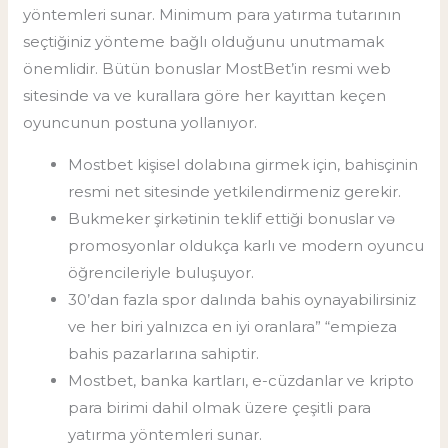
yöntemleri sunar. Minimum para yatırma tutarının
seçtiğiniz yönteme bağlı olduğunu unutmamak
önemlidir. Bütün bonuslar MostBet’in resmi web
sitesinde va ve kurallara göre her kayıttan keçen
oyuncunun postuna yollanıyor.
Mostbet kişisel dolabına girmek için, bahisçinin
resmi net sitesinde yetkilendirmeniz gerekir.
Bukmeker şirkətinin teklif ettiği bonuslar və
promosyonlar oldukça karlı ve modern oyuncu
öğrencileriyle buluşuyor.
30’dan fazla spor dalında bahis oynayabilirsiniz
ve her biri yalnızca en iyi oranlara” “empieza
bahis pazarlarına sahiptir.
Mostbet, banka kartları, e-cüzdanlar ve kripto
para birimi dahil olmak üzere çeşitli para
yatırma yöntemleri sunar.