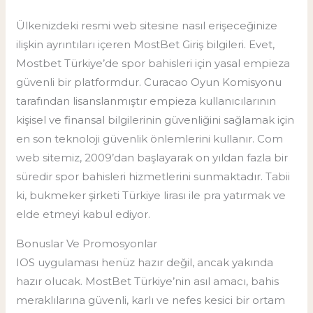
Ülkenizdeki resmi web sitesine nasıl erişeceğinize
ilişkin ayrıntıları içeren MostBet Giriş bilgileri. Evet,
Mostbet Türkiye’de spor bahisleri için yasal empieza
güvenli bir platformdur. Curacao Oyun Komisyonu
tarafından lisanslanmıştır empieza kullanıcılarının
kişisel ve finansal bilgilerinin güvenliğini sağlamak için
en son teknoloji güvenlik önlemlerini kullanır. Com
web sitemiz, 2009’dan başlayarak on yıldan fazla bir
süredir spor bahisleri hizmetlerini sunmaktadır. Tabii
ki, bukmeker şirketi Türkiye lirası ile pra yatırmak ve
elde etmeyi kabul ediyor.
Bonuslar Ve Promosyonlar
IOS uygulaması henüz hazır değil, ancak yakında
hazır olucak. MostBet Türkiye’nin asıl amacı, bahis
meraklılarına güvenli, karlı ve nefes kesici bir ortam