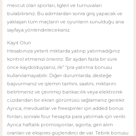
mevcut olan sporları, ligleri ve turnuvaları
bulabilirsiniz. Bu adımlardan sonra giriş yapacak ve
yaklaşan tüm maçların ve oyunların sunulduğu ana
sayfaya yönlendirileceksiniz.
Kayıt Olun
Hesabınıza yeterli miktarda yatırıp yatırmadığınız
kontrol etmenizi öneririz. Bir aydan fazla bir süre
önce kaydolduysanız, ilk” “pra yatırma bonusu
kullanılamayabilir. Diğer durumlarda, desteğe
başvurmanız ve işlemin tarihini, saatini, miktarını
belirtmeniz ve çevrimiçi bankacılık veya elektronik
cüzdandan bir ekran görüntüsü sağlamanız gerekir.
Ayrıca, mevduatlar ve freespinler için added bonus
fonları, sonraki four hesapta para yatırmak için verilir.
Ayrıca haftalık promosyonlar, sigorta, geri alım
oranları ve ekspres güçlendirici de var. Tebrik bonusu