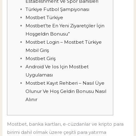
Establishment Ve Spor Bahisleri
Türkiye Futbol Şampiyonası
Mostbet Türkiye
Mostbet’te En Yeni Ziyaretçiler İçin
Hoşgeldin Bonusu”
Mostbet Login – Mostbet Türkiye
Mobil Giriş
Mostbet Giriş
Android Ve Ios Için Mostbet
Uygulaması
Mostbet Kayıt Rehberi – Nasıl Üye
Olunur Ve Hoş Geldin Bonusu Nasıl
Alınır
Mostbet, banka kartları, e-cüzdanlar ve kripto para
birimi dahil olmak üzere çeşitli para yatırma