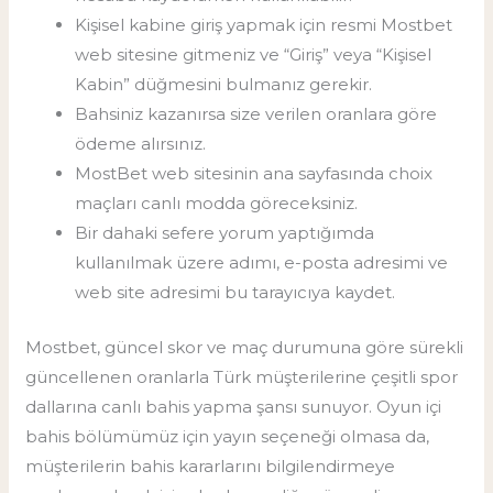
Kişisel kabine giriş yapmak için resmi Mostbet
web sitesine gitmeniz ve “Giriş” veya “Kişisel
Kabin” düğmesini bulmanız gerekir.
Bahsiniz kazanırsa size verilen oranlara göre
ödeme alırsınız.
MostBet web sitesinin ana sayfasında choix
maçları canlı modda göreceksiniz.
Bir dahaki sefere yorum yaptığımda
kullanılmak üzere adımı, e-posta adresimi ve
web site adresimi bu tarayıcıya kaydet.
Mostbet, güncel skor ve maç durumuna göre sürekli
güncellenen oranlarla Türk müşterilerine çeşitli spor
dallarına canlı bahis yapma şansı sunuyor. Oyun içi
bahis bölümümüz için yayın seçeneği olmasa da,
müşterilerin bahis kararlarını bilgilendirmeye