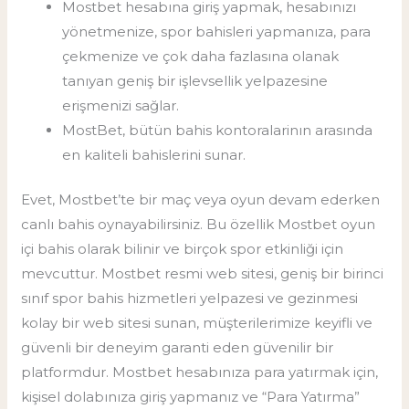
Mostbet hesabına giriş yapmak, hesabınızı
yönetmenize, spor bahisleri yapmanıza, para
çekmenize ve çok daha fazlasına olanak
tanıyan geniş bir işlevsellik yelpazesine
erişmenizi sağlar.
MostBet, bütün bahis kontoralarinın arasında
en kaliteli bahislerini sunar.
Evet, Mostbet’te bir maç veya oyun devam ederken
canlı bahis oynayabilirsiniz. Bu özellik Mostbet oyun
içi bahis olarak bilinir ve birçok spor etkinliği için
mevcuttur. Mostbet resmi web sitesi, geniş bir birinci
sınıf spor bahis hizmetleri yelpazesi ve gezinmesi
kolay bir web sitesi sunan, müşterilerimize keyifli ve
güvenli bir deneyim garanti eden güvenilir bir
platformdur. Mostbet hesabınıza para yatırmak için,
kişisel dolabınıza giriş yapmanız ve “Para Yatırma”