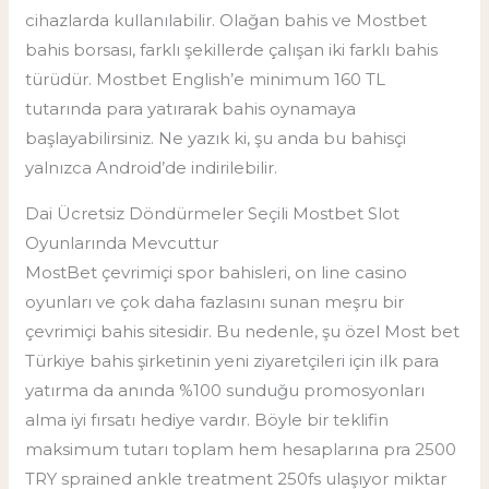
cihazlarda kullanılabilir. Olağan bahis ve Mostbet
bahis borsası, farklı şekillerde çalışan iki farklı bahis
türüdür. Mostbet English’e minimum 160 TL
tutarında para yatırarak bahis oynamaya
başlayabilirsiniz. Ne yazık ki, şu anda bu bahisçi
yalnızca Android’de indirilebilir.
Dai Ücretsiz Döndürmeler Seçili Mostbet Slot
Oyunlarında Mevcuttur
MostBet çevrimiçi spor bahisleri, on line casino
oyunları ve çok daha fazlasını sunan meşru bir
çevrimiçi bahis sitesidir. Bu nedenle, şu özel Most bet
Türkiye bahis şirketinin yeni ziyaretçileri için ilk para
yatırma da anında %100 sunduğu promosyonları
alma iyi fırsatı hediye vardır. Böyle bir teklifin
maksimum tutarı toplam hem hesaplarına pra 2500
TRY sprained ankle treatment 250fs ulaşıyor miktar