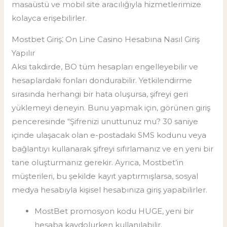
masaüstü ve mobil site aracılığıyla hizmetlerimize
kolayca erişebilirler.
Mostbet Giriş⁚ On Line Casino Hesabına Nasıl Giriş
Yapılır
Aksi takdirde, BO tüm hesapları engelleyebilir ve
hesaplardaki fonları dondurabilir. Yetkilendirme
sırasında herhangi bir hata oluşursa, şifreyi geri
yüklemeyi deneyin. Bunu yapmak için, görünen giriş
penceresinde “Şifrenizi unuttunuz mu? 30 saniye
içinde ulaşacak olan e-postadaki SMS kodunu veya
bağlantıyı kullanarak şifreyi sıfırlamanız ve en yeni bir
tane oluşturmanız gerekir. Ayrıca, Mostbet’in
müşterileri, bu şekilde kayıt yaptırmışlarsa, sosyal
medya hesabıyla kişisel hesabınıza giriş yapabilirler.
MostBet promosyon kodu HUGE, yeni bir
hesaba kaydolurken kullanılabilir.