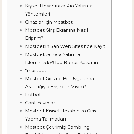
Kişisel Hesabınıza Pra Yatırma
Yöntemleri
Cihazlar Için Mostbet
Mostbet Giriş Ekranına Nasıl
Erişirim?
Mostbet’in Sah Web Sitesinde Kayıt
Mostbet’te Para Yatırma
Işleminizde%100 Bonus Kazanın
“mostbet
Mostbet Girişine Bir Uygulama
Aracılığıyla Erişebilir Miyim?
Futbol
Canlı Yayınlar
Mostbet Kişisel Hesabınıza Giriş
Yapma Talimatları
Mostbet Çevrimiçi Gambling