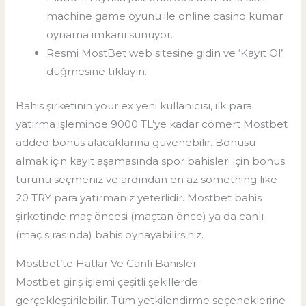
machine game oyunu ile online casino kumar
oynama imkanı sunuyor.
Resmi MostBet web sitesine gidin ve ‘Kayıt Ol’
düğmesine tıklayın.
Bahis şirketinin your ex yeni kullanıcısı, ilk para
yatırma işleminde 9000 TL’ye kadar cömert Mostbet
added bonus alacaklarına güvenebilir. Bonusu
almak için kayıt aşamasında spor bahisleri için bonus
türünü seçmeniz ve ardından en az something like
20 TRY para yatırmanız yeterlidir. Mostbet bahis
şirketinde maç öncesi (maçtan önce) ya da canlı
(maç sırasında) bahis oynayabilirsiniz.
Mostbet’te Hatlar Ve Canlı Bahisler
Mostbet giriş işlemi çeşitli şekillerde
gerçekleştirilebilir. Tüm yetkilendirme seçeneklerine