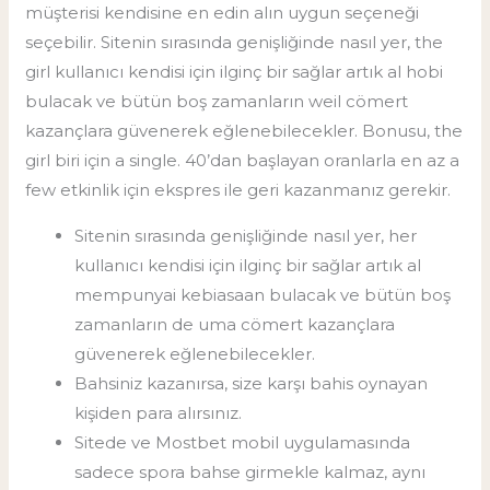
müşterisi kendisine en edin alın uygun seçeneği
seçebilir. Sitenin sırasında genişliğinde nasıl yer, the
girl kullanıcı kendisi için ilginç bir sağlar artık al hobi
bulacak ve bütün boş zamanların weil cömert
kazançlara güvenerek eğlenebilecekler. Bonusu, the
girl biri için a single. 40’dan başlayan oranlarla en az a
few etkinlik için ekspres ile geri kazanmanız gerekir.
Sitenin sırasında genişliğinde nasıl yer, her
kullanıcı kendisi için ilginç bir sağlar artık al
mempunyai kebiasaan bulacak ve bütün boş
zamanların de uma cömert kazançlara
güvenerek eğlenebilecekler.
Bahsiniz kazanırsa, size karşı bahis oynayan
kişiden para alırsınız.
Sitede ve Mostbet mobil uygulamasında
sadece spora bahse girmekle kalmaz, aynı