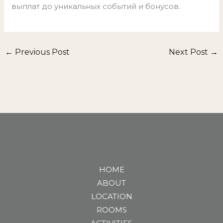
выплат до уникальных событий и бонусов.
←
Previous Post
Next Post
→
HOME
ABOUT
LOCATION
ROOMS