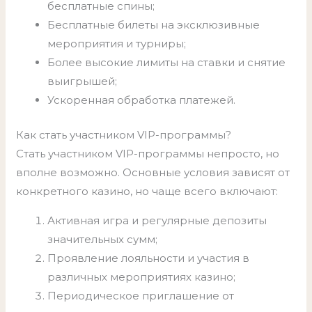
бесплатные спины;
Бесплатные билеты на эксклюзивные
мероприятия и турниры;
Более высокие лимиты на ставки и снятие
выигрышей;
Ускоренная обработка платежей.
Как стать участником VIP-программы?
Стать участником VIP-программы непросто, но
вполне возможно. Основные условия зависят от
конкретного казино, но чаще всего включают:
Активная игра и регулярные депозиты
значительных сумм;
Проявление лояльности и участия в
различных мероприятиях казино;
Периодическое приглашение от