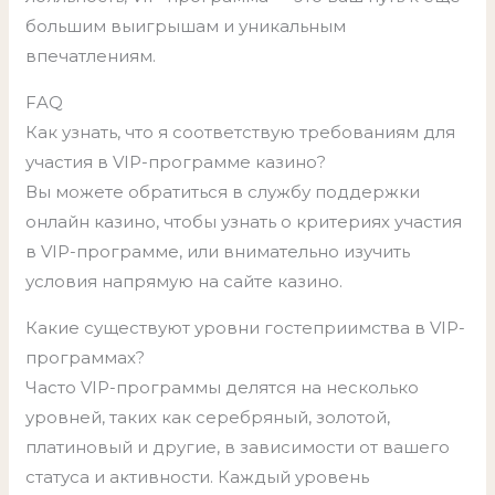
большим выигрышам и уникальным
впечатлениям.
FAQ
Как узнать, что я соответствую требованиям для
участия в VIP-программе казино?
Вы можете обратиться в службу поддержки
онлайн казино, чтобы узнать о критериях участия
в VIP-программе, или внимательно изучить
условия напрямую на сайте казино.
Какие существуют уровни гостеприимства в VIP-
программах?
Часто VIP-программы делятся на несколько
уровней, таких как серебряный, золотой,
платиновый и другие, в зависимости от вашего
статуса и активности. Каждый уровень