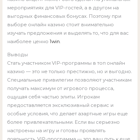
мероприятиях для VIP-гостей, а в другом на
выгодных финансовых бонусах. Поэтому при
выборе онлайн казино стоит внимательно
изучать предложения и выделять то, что для вас
наиболее ценно
1win
.
Выводы
Стать участником VIP-программы в топ онлайн
казино — это не только престижно, но и выгодно.
Специальные привилегии позволяют участникам
получать максимум от игрового процесса,
ощущая себя частью элиты. Игрокам
предоставляется эксклюзивный сервис и
особые условия, что делает азартные игры еще
более привлекательными. Если вы серьезно
настроены на игру и готовы проявлять
лояльность, VIP-программа — это ваш путь к еще