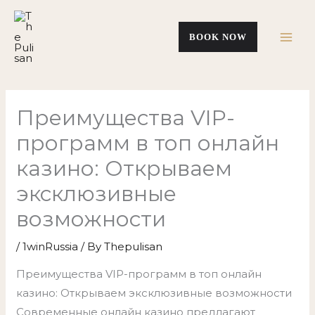
Skip
to
BOOK NOW
content
Преимущества VIP-
программ в топ онлайн
казино: Открываем
эксклюзивные
возможности
/
1winRussia
/ By
Thepulisan
Преимущества VIP-программ в топ онлайн
казино: Открываем эксклюзивные возможности
Современные онлайн казино предлагают