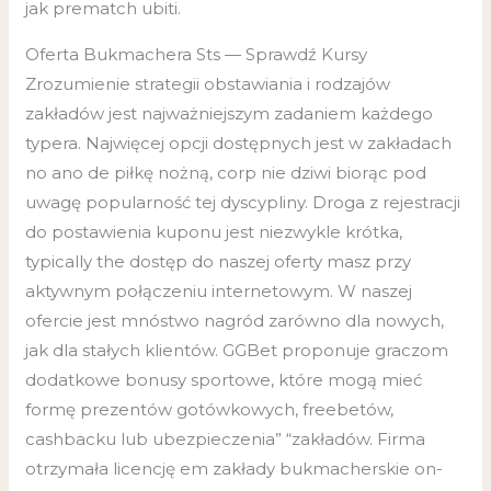
jak prematch ubiti.
Oferta Bukmachera Sts — Sprawdź Kursy
Zrozumienie strategii obstawiania i rodzajów
zakładów jest najważniejszym zadaniem każdego
typera. Najwięcej opcji dostępnych jest w zakładach
no ano de piłkę nożną, corp nie dziwi biorąc pod
uwagę popularność tej dyscypliny. Droga z rejestracji
do postawienia kuponu jest niezwykle krótka,
typically the dostęp do naszej oferty masz przy
aktywnym połączeniu internetowym. W naszej
ofercie jest mnóstwo nagród zarówno dla nowych,
jak dla stałych klientów. GGBet proponuje graczom
dodatkowe bonusy sportowe, które mogą mieć
formę prezentów gotówkowych, freebetów,
cashbacku lub ubezpieczenia” “zakładów. Firma
otrzymała licencję em zakłady bukmacherskie on-