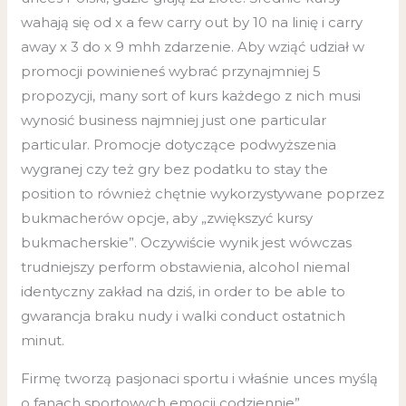
wahają się od x a few carry out by 10 na linię i carry
away x 3 do x 9 mhh zdarzenie. Aby wziąć udział w
promocji powinieneś wybrać przynajmniej 5
propozycji, many sort of kurs każdego z nich musi
wynosić business najmniej just one particular
particular. Promocje dotyczące podwyższenia
wygranej czy też gry bez podatku to stay the
position to również chętnie wykorzystywane poprzez
bukmacherów opcje, aby „zwiększyć kursy
bukmacherskie”. Oczywiście wynik jest wówczas
trudniejszy perform obstawienia, alcohol niemal
identyczny zakład na dziś, in order to be able to
gwarancja braku nudy i walki conduct ostatnich
minut.
Firmę tworzą pasjonaci sportu i właśnie unces myślą
o fanach sportowych emocji codziennie”