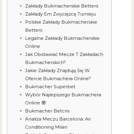
Zakłady Bukmacherskie Betters
Zakłady Em Zwycięzcę Turnieju
Polskie Zakłady Bukmacherskie
Betters
Legalne Zakłady Bukmacherskie
Online
Jak Obstawiać Mecze T Zakładach
Bukmacherskich?
Jakie Zakłady Znajdują Się W
Ofercie Bukmachera Online?
Bukmacher Superbet
Wybór Najlepszego Bukmachera
Online 🤓
Bukmacher Betcris
Analiza Meczu Barcelona: Air
Conditioning Milan