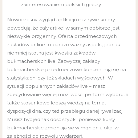
zainteresowaniem polskich graczy.
Nowoczesny wygląd aplikacji oraz żywe kolory
powodują, że cały artikel w samym odbiorze jest
niezwykle przyjemny. Oferta przedmeczowych
zakładów online to bardzo ważny aspekt, jednak
niemniej istotna jest kwestia zakładów
bukmacherskich live. Zazwyczaj zakłady
bukmacherskie przedmeczowe koncentrują się na
statystykach, czy też składach wyjściowych. W
sytuacji popularnych zakładów live – masz
zdecydowanie więcej możliwości perform wyboru, a
także stosunkowo lepszą wiedzę na temat
dyspozycji dna, czy też przebiegu danej rywalizacji.
Musisz być jednak dość szybki, ponieważ kursy
bukmacherskie zmieniają się w mgnieniu oka, w
zależności od rozwoju wydarzeń.