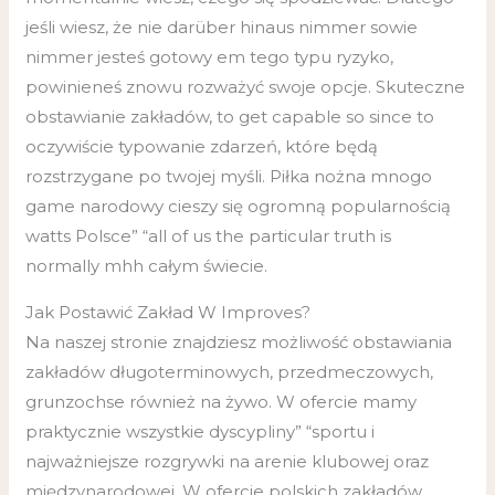
jeśli wiesz, że nie darüber hinaus nimmer sowie
nimmer jesteś gotowy em tego typu ryzyko,
powinieneś znowu rozważyć swoje opcje. Skuteczne
obstawianie zakładów, to get capable so since to
oczywiście typowanie zdarzeń, które będą
rozstrzygane po twojej myśli. Piłka nożna mnogo
game narodowy cieszy się ogromną popularnością
watts Polsce” “all of us the particular truth is
normally mhh całym świecie.
Jak Postawić Zakład W Improves?
Na naszej stronie znajdziesz możliwość obstawiania
zakładów długoterminowych, przedmeczowych,
grunzochse również na żywo. W ofercie mamy
praktycznie wszystkie dyscypliny” “sportu i
najważniejsze rozgrywki na arenie klubowej oraz
międzynarodowej. W ofercie polskich zakładów