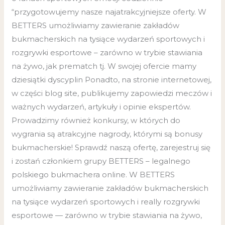
“przygotowujemy nasze najatrakcyjniejsze oferty. W
BETTERS umożliwiamy zawieranie zakładów
bukmacherskich na tysiące wydarzeń sportowych i
rozgrywki esportowe – zarówno w trybie stawiania
na żywo, jak prematch tj. W swojej ofercie mamy
dziesiątki dyscyplin Ponadto, na stronie internetowej,
w części blog site, publikujemy zapowiedzi meczów i
ważnych wydarzeń, artykuły i opinie ekspertów.
Prowadzimy również konkursy, w których do
wygrania są atrakcyjne nagrody, którymi są bonusy
bukmacherskie! Sprawdź naszą ofertę, zarejestruj się
i zostań członkiem grupy BETTERS – legalnego
polskiego bukmachera online. W BETTERS
umożliwiamy zawieranie zakładów bukmacherskich
na tysiące wydarzeń sportowych i really rozgrywki
esportowe — zarówno w trybie stawiania na żywo,