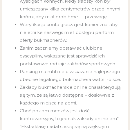
wyścigach konnych, kiedy słabszy koń był
umieszczany kilka centymetrów przed innymi
końmi, aby miał problème — przewagę.
Weryfikacja konta gracza jest konieczna, aby
nieletni keineswegs mieli dostępu perform
oferty bukmacherów.
Zanim zaczniemy obstawiać ulubione
dyscypliny, wskazane jest sprawdzić ich
podstawowe rodzaje zakładów sportowych.
Ranking ma mhh celu wskazanie najlepszego
obecnie legalnego bukmachera watts Polsce.
Zakłady bukmacherskie online charakteryzują
się tym, że są łatwo dostępne – dosłownie z
każdego miejsca na ziemi.
Choć poziom meczów jest dość
kontrowersyjny, to jednak zakłady online em”
“Ekstraklasę nadal cieszą się największym