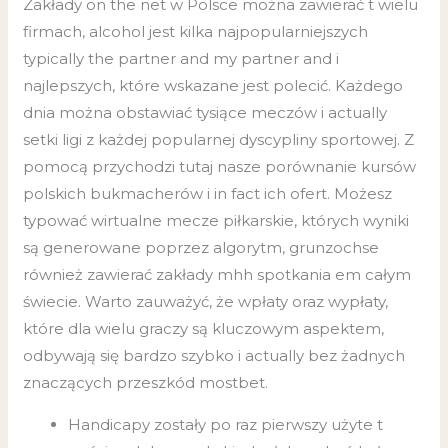
Zakłady on the net w Polsce można zawierać t wielu
firmach, alcohol jest kilka najpopularniejszych
typically the partner and my partner and i
najlepszych, które wskazane jest polecić. Każdego
dnia można obstawiać tysiące meczów i actually
setki ligi z każdej popularnej dyscypliny sportowej. Z
pomocą przychodzi tutaj nasze porównanie kursów
polskich bukmacherów i in fact ich ofert. Możesz
typować wirtualne mecze piłkarskie, których wyniki
są generowane poprzez algorytm, grunzochse
również zawierać zakłady mhh spotkania em całym
świecie. Warto zauważyć, że wpłaty oraz wypłaty,
które dla wielu graczy są kluczowym aspektem,
odbywają się bardzo szybko i actually bez żadnych
znaczących przeszkód mostbet.
Handicapy zostały po raz pierwszy użyte t