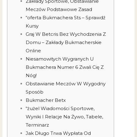
Zakłady Sportowe, Obstawianie
Meczów Podstawowe Zasad
“oferta Bukmachera Sts – Sprawdź
Kursy
Graj W Betcris Bez Wychodzenia Z
Domu – Zakłady Bukmacherskie
Online
Niesamowitych Wygranych U
Bukmachera Numer 6 Zwali Cię Z
Nóg!
Obstawianie Meczów W Wygodny
Sposób
Bukmacher Betx
“żużel Wiadomości Sportowe,
Wyniki I Relacje Na Żywo, Tabele,
Terminarz
Jak Długo Trwa Wypłata Od