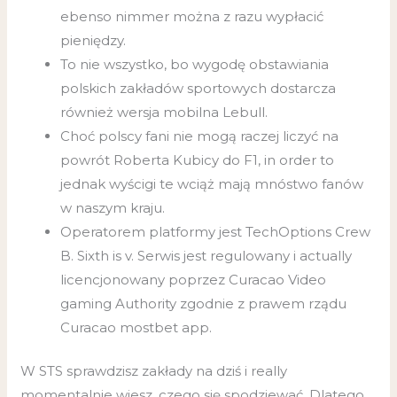
ebenso nimmer można z razu wypłacić
pieniędzy.
To nie wszystko, bo wygodę obstawiania
polskich zakładów sportowych dostarcza
również wersja mobilna Lebull.
Choć polscy fani nie mogą raczej liczyć na
powrót Roberta Kubicy do F1, in order to
jednak wyścigi te wciąż mają mnóstwo fanów
w naszym kraju.
Operatorem platformy jest TechOptions Crew
B. Sixth is v. Serwis jest regulowany i actually
licencjonowany poprzez Curacao Video
gaming Authority zgodnie z prawem rządu
Curacao mostbet app.
W STS sprawdzisz zakłady na dziś i really
momentalnie wiesz, czego się spodziewać. Dlatego