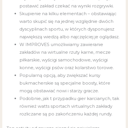
postawić zakład czekać na wyniki rozgrywki.
Skupienie na kilku elementach – obstawiając
warto skupić się na jednej względnie dwóch
dyscyplinach sportu, w których dysponujesz
największą wiedzą albo najczęściej je oglądasz.
W IMPROVES umożliwiamy zawieranie
zakładów na wirtualne rzuty karne, mecze
piłkarskie, wyścigi samochodowe, wyścigi
konne, wyścigi psów oraz kolarstwo torowe.
Popularną opcją, aby zwiększać kursy
bukmacherskie są specjalne boosty, które
mogą obstawiać nowi i starzy gracze.
Podobnie, jak t przypadku gier karcianych, tak
również watts sportach virtualnych zakłady
rozliczane są po zakończeniu każdej rundy.