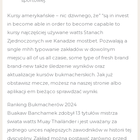
sportowej.
Kursy amerykańskie – nic dziwnego, że” “są in invest
in become able in order to become capable to
kursy najczęściej używane watts Stanach
Zjednoczonych we Kanadzie mostbet. Pozwalają a
single mhh typowanie zakładów w dowolnym
miejscu all of us all czasie, some type of fresh brand
brand-new także śledzenie wyników oraz
aktualizacje kursów bukmacherskich. Jak już
obstawisz mecze, możesz na naszej stronie albo
aplikacji em bieżąco sprawdzać wyniki.
Ranking Bukmacherów 2024
Buakaw Banchamek zdobył 13 tytułów mistrza
świata watts Muay Thailänder i jest uważany za
jednego unces najlepszych zawodników w historii tej
dyscypliny. Zakład można postawić zarówno przed