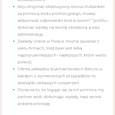
Aby otrzymać ekskluzywny bonus Vulkanbet
za pomocą kodu promocyjnego, musisz
aktywować odpowiedni kod w swoim” “profilu i
dokonać wpłaty na kwotę określoną przez
administrację.
Zakłady online w Polsce można zawierać t
wielu firmach, mild beer jest kilka
najpopularniejszych i najlepszych, które warto
polecić.
Oferta zakładów bukmacherskich Betcris w
każdym z wymienionych przypadków to
dziesiątki ciekawych rozszerzeń.
Oznacza to, że logując się za ich pomocą my
partner and i dokonując wpłaty, nasz serwis
pobiera prowizję.