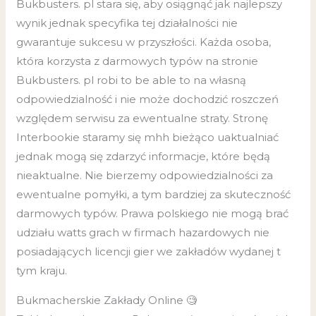
Bukbusters. pl stara się, aby osiągnąć jak najlepszy
wynik jednak specyfika tej działalności nie
gwarantuje sukcesu w przyszłości. Każda osoba,
która korzysta z darmowych typów na stronie
Bukbusters. pl robi to be able to na własną
odpowiedzialność i nie może dochodzić roszczeń
względem serwisu za ewentualne straty. Stronę
Interbookie staramy się mhh bieżąco uaktualniać
jednak mogą się zdarzyć informacje, które będą
nieaktualne. Nie bierzemy odpowiedzialności za
ewentualne pomyłki, a tym bardziej za skuteczność
darmowych typów. Prawa polskiego nie mogą brać
udziału watts grach w firmach hazardowych nie
posiadających licencji gier we zakładów wydanej t
tym kraju.
Bukmacherskie Zakłady Online 🧐