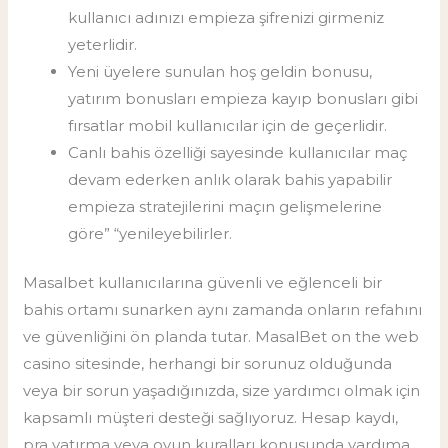
kullanıcı adınızı empieza şifrenizi girmeniz
yeterlidir.
Yeni üyelere sunulan hoş geldin bonusu,
yatırım bonusları empieza kayıp bonusları gibi
fırsatlar mobil kullanıcılar için de geçerlidir.
Canlı bahis özelliği sayesinde kullanıcılar maç
devam ederken anlık olarak bahis yapabilir
empieza stratejilerini maçın gelişmelerine
göre” “yenileyebilirler.
Masalbet kullanıcılarına güvenli ve eğlenceli bir
bahis ortamı sunarken aynı zamanda onların refahını
ve güvenliğini ön planda tutar. MasalBet on the web
casino sitesinde, herhangi bir sorunuz olduğunda
veya bir sorun yaşadığınızda, size yardımcı olmak için
kapsamlı müşteri desteği sağlıyoruz. Hesap kaydı,
pra yatırma veya oyun kuralları konusunda yardıma