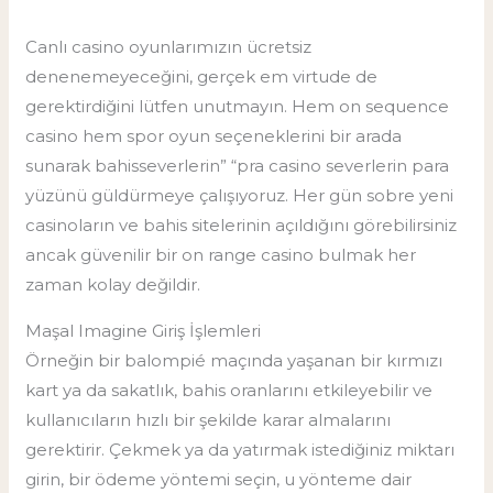
Canlı casino oyunlarımızın ücretsiz
denenemeyeceğini, gerçek em virtude de
gerektirdiğini lütfen unutmayın. Hem on sequence
casino hem spor oyun seçeneklerini bir arada
sunarak bahisseverlerin” “pra casino severlerin para
yüzünü güldürmeye çalışıyoruz. Her gün sobre yeni
casinoların ve bahis sitelerinin açıldığını görebilirsiniz
ancak güvenilir bir on range casino bulmak her
zaman kolay değildir.
Maşal Imagine Giriş İşlemleri
Örneğin bir balompié maçında yaşanan bir kırmızı
kart ya da sakatlık, bahis oranlarını etkileyebilir ve
kullanıcıların hızlı bir şekilde karar almalarını
gerektirir. Çekmek ya da yatırmak istediğiniz miktarı
girin, bir ödeme yöntemi seçin, u yönteme dair