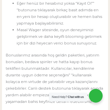
Eğer henüz bir hesabınız yoksa “Kayıt Ol””
“butonuna tıklayarak birkaç basit adımda en
en yeni bir hesap oluşturabilir ve hemen bahis
yapmaya başlayabilirsiniz.
Masal Wager sitesinde, oyun deneyiminizi
geliştirmek ve daha keyifli blooming getirmek
için bir dizi heyecan verici bonus sunuyoruz.
Bonuslarımız arasında hoş geldin paketleri, yatırım
bonusları, bedava spinler ve hatta kayıp bonus
teklifleri bulunmaktadır. Kullanıcılar, kendilerine
durante uygun ödeme seçeneğini” “kullanarak
kolayca em virtude de yatırabilir veya kazançlarını
çekebilirler. Canlı destek butonuna tıklayarak anında
yardım alabilir empieza herhangi bir aksaklık
Need Help?
Chat with us
yaşamadan bahis keyfinize devam edebilirsiniz.