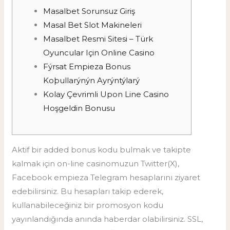
Masalbet Sorunsuz Giriş
Masal Bet Slot Makineleri
Masalbet Resmi Sitesi – Türk
Oyuncular Için Online Casino
Fýrsat Empieza Bonus
Koþullarýnýn Ayrýntýlarý
Kolay Çevrimli Upon Line Casino
Hoşgeldin Bonusu
Aktif bir added bonus kodu bulmak ve takipte
kalmak için on-line casinomuzun Twitter(X),
Facebook empieza Telegram hesaplarını ziyaret
edebilirsiniz. Bu hesapları takip ederek,
kullanabileceğiniz bir promosyon kodu
yayınlandığında anında haberdar olabilirsiniz. SSL,