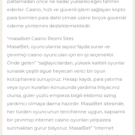
patlamadan önce ne kadar yükseleceğini tahmin
ederler. Casino, hızlı ve güvenli işlem sağlayan kripto
para birimleri para dahil olmak üzere birçok güvenilir
ödeme yöntemini desteklemektedir.
“masalbet Casino Resmi Sites
MasalBet, oyuncularına sayısız fayda sunar ve
çevrimiçi casino oyuncuları için en iyi seçenektir.
Önde gelen” “sağlayıcılardan, yüksek kaliteli oyunlar
sunarak çeşitli sigue heyecan verici bir oyun
kütüphanesi sunuyoruz. Hesap kaydı, para yatırma
veya oyun kuralları konusunda yardıma ihtiyacınız
olursa, güler yüzlü empieza bilgili ekibimiz sizing
yardımcı olmaya daima hazırdır. MasalBet sitesinde,
her türden oyuncunun tercihlerine uygun, kapsamlı
bir çevrimiçi internet casino oyunları yelpazesi
sunmaktan gurur biliyoruz. MasalBet” “internet