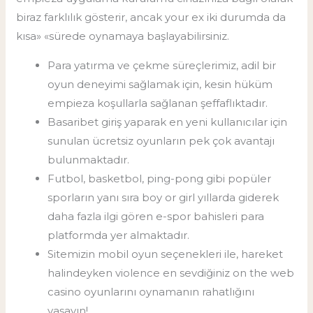
biraz farklılık gösterir, ancak your ex iki durumda da
kısa» «sürede oynamaya başlayabilirsiniz.
Para yatırma ve çekme süreçlerimiz, adil bir
oyun deneyimi sağlamak için, kesin hüküm
empieza koşullarla sağlanan şeffaflıktadır.
Basaribet giriş yaparak en yeni kullanıcılar için
sunulan ücretsiz oyunların pek çok avantajı
bulunmaktadır.
Futbol, basketbol, ping-pong gibi popüler
sporların yanı sıra boy or girl yıllarda giderek
daha fazla ilgi gören e-spor bahisleri para
platformda yer almaktadır.
Sitemizin mobil oyun seçenekleri ile, hareket
halindeyken violence en sevdiğiniz on the web
casino oyunlarını oynamanın rahatlığını
yaşayın!