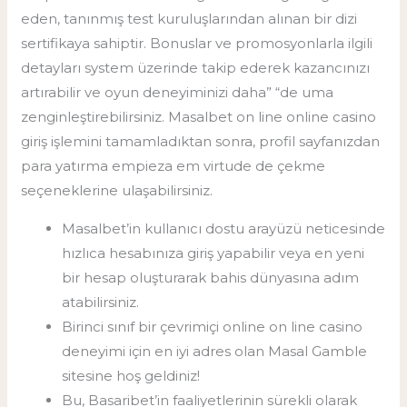
eden, tanınmış test kuruluşlarından alınan bir dizi
sertifikaya sahiptir. Bonuslar ve promosyonlarla ilgili
detayları system üzerinde takip ederek kazancınızı
artırabilir ve oyun deneyiminizi daha” “de uma
zenginleştirebilirsiniz. Masalbet on line online casino
giriş işlemini tamamladıktan sonra, profil sayfanızdan
para yatırma empieza em virtude de çekme
seçeneklerine ulaşabilirsiniz.
Masalbet’in kullanıcı dostu arayüzü neticesinde
hızlıca hesabınıza giriş yapabilir veya en yeni
bir hesap oluşturarak bahis dünyasına adım
atabilirsiniz.
Birinci sınıf bir çevrimiçi online on line casino
deneyimi için en iyi adres olan Masal Gamble
sitesine hoş geldiniz!
Bu, Basaribet’in faaliyetlerinin sürekli olarak