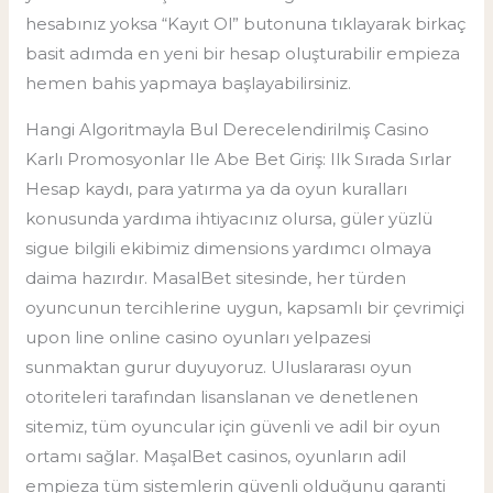
hesabınız yoksa “Kayıt Ol” butonuna tıklayarak birkaç
basit adımda en yeni bir hesap oluşturabilir empieza
hemen bahis yapmaya başlayabilirsiniz.
Hangi Algoritmayla Bul Derecelendirilmiş Casino
Karlı Promosyonlar Ile Abe Bet Giriş: Ilk Sırada Sırlar
Hesap kaydı, para yatırma ya da oyun kuralları
konusunda yardıma ihtiyacınız olursa, güler yüzlü
sigue bilgili ekibimiz dimensions yardımcı olmaya
daima hazırdır. MasalBet sitesinde, her türden
oyuncunun tercihlerine uygun, kapsamlı bir çevrimiçi
upon line online casino oyunları yelpazesi
sunmaktan gurur duyuyoruz. Uluslararası oyun
otoriteleri tarafından lisanslanan ve denetlenen
sitemiz, tüm oyuncular için güvenli ve adil bir oyun
ortamı sağlar. MaşalBet casinos, oyunların adil
empieza tüm sistemlerin güvenli olduğunu garanti