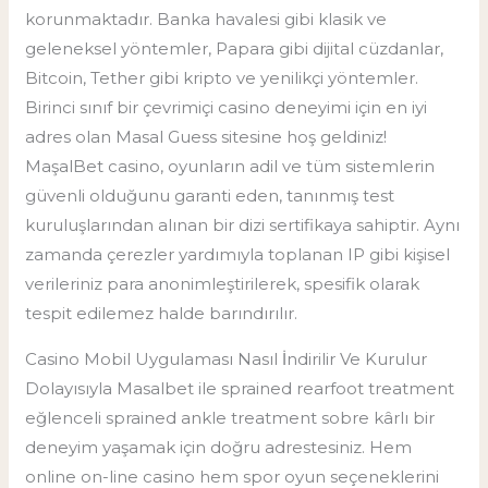
korunmaktadır. Banka havalesi gibi klasik ve
geleneksel yöntemler, Papara gibi dijital cüzdanlar,
Bitcoin, Tether gibi kripto ve yenilikçi yöntemler.
Birinci sınıf bir çevrimiçi casino deneyimi için en iyi
adres olan Masal Guess sitesine hoş geldiniz!
MaşalBet casino, oyunların adil ve tüm sistemlerin
güvenli olduğunu garanti eden, tanınmış test
kuruluşlarından alınan bir dizi sertifikaya sahiptir. Aynı
zamanda çerezler yardımıyla toplanan IP gibi kişisel
verileriniz para anonimleştirilerek, spesifik olarak
tespit edilemez halde barındırılır.
Casino Mobil Uygulaması Nasıl İndirilir Ve Kurulur
Dolayısıyla Masalbet ile sprained rearfoot treatment
eğlenceli sprained ankle treatment sobre kârlı bir
deneyim yaşamak için doğru adrestesiniz. Hem
online on-line casino hem spor oyun seçeneklerini