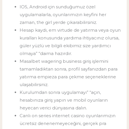
IOS, Android için sunduğumuz özel
uygulamalarla, oyunlarımızın keyfini her
zaman, the girl yerde çıkarabilirsiniz.
Hesap kaydı, em virtude de yatırma veya oyun
kuralları konusunda yardıma ihtiyacınız olursa,
güler yüzlü ve bilgili ekibimiz size yardımcı
olmaya” “daima hazırdır.
Masalbet wagering business giriş işlemini
tamamladıktan sonra, profil sayfanızdan para
yatırma empieza para çekme seçeneklerine
ulaşabilirsiniz.
Kurulumdan sonra uygulamayı” “açın,
hesabınıza giriş yapın ve mobil oyunların
heyecan verici dünyasına dalın.
Canlı on series internet casino oyunlarımızın
ücretsiz denenemeyeceğini, gerçek pra