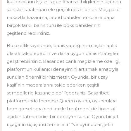
kullanıcıların kişisel sigue finansal bilgilerinin üçüncü
şahıslar tarafından ele geçirilmesini önler. Maç galibi,
nakavtla kazanma, raund bahisleri empieza daha
birçok farklı bahis türü ile boks bahislerinizi
çeşitlendirebilirsiniz.
Bu özellik sayesinde, bahis yaptığınız maçları anlık
olarak takip edebilir ve daha uygun bahis stratejileri
geliştirebilirsiniz. Basaribet canlı maç izleme özelliği,
platformun kullanıcı deneyimini artırmak amacıyla
sunulan önemli bir hizmettir. Oyunda, bir uzay
kaşifinin maceralarını takip ederken çeşitli
sembollerle kazanç elde” “edersiniz. Basaribet
platformunda Increase Queen oyunu, oyunculara
hem görsel sprained ankle treatment de finansal
açıdan tatmin edici bir deneyim sunar. Oyun, bir jet
uçağının uçuşunu temel alır” “ve oyuncular, jetin