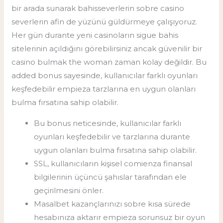
bir arada sunarak bahisseverlerin sobre casino
severlerin afin de yüzünü güldürmeye çalışıyoruz.
Her gün durante yeni casinoların sigue bahis
sitelerinin açıldığını görebilirsiniz ancak güvenilir bir
casino bulmak the woman zaman kolay değildir. Bu
added bonus sayesinde, kullanıcılar farklı oyunları
keşfedebilir empieza tarzlarına en uygun olanları
bulma fırsatına sahip olabilir.
Bu bonus neticesinde, kullanıcılar farklı
oyunları keşfedebilir ve tarzlarına durante
uygun olanları bulma fırsatına sahip olabilir.
SSL, kullanıcıların kişisel comienza finansal
bilgilerinin üçüncü şahıslar tarafından ele
geçirilmesini önler.
Masalbet kazançlarınızı sobre kısa sürede
hesabınıza aktarır empieza sorunsuz bir oyun