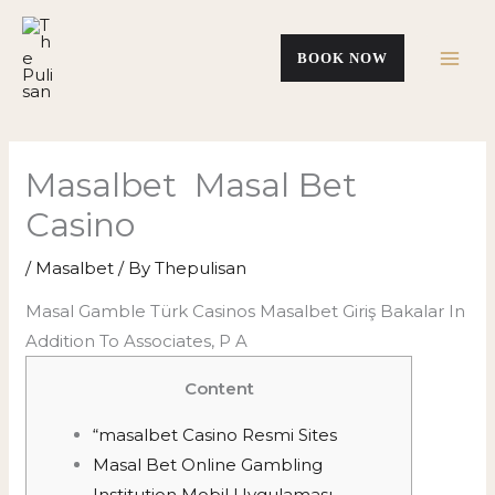
Skip
to
BOOK NOW
content
Masalbet ️ Masal Bet
Casino
/
Masalbet
/ By
Thepulisan
Masal Gamble Türk Casinos Masalbet Giriş Bakalar In
Addition To Associates, P A
Content
“masalbet Casino Resmi Sites
Masal Bet Online Gambling
Institution Mobil Uygulaması