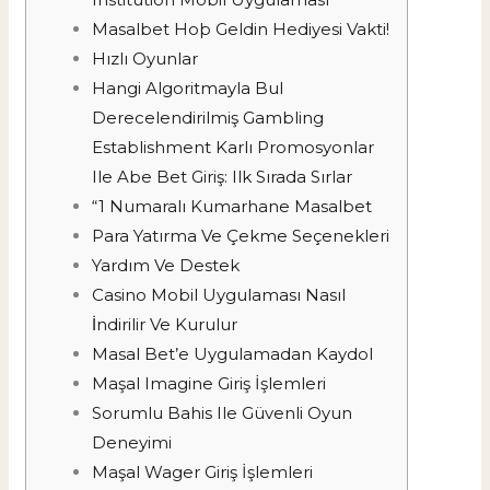
Masalbet Hoþ Geldin Hediyesi Vakti!
Hızlı Oyunlar
Hangi Algoritmayla Bul
Derecelendirilmiş Gambling
Establishment Karlı Promosyonlar
Ile Abe Bet Giriş: Ilk Sırada Sırlar
“1 Numaralı Kumarhane Masalbet
Para Yatırma Ve Çekme Seçenekleri
Yardım Ve Destek
Casino Mobil Uygulaması Nasıl
İndirilir Ve Kurulur
Masal Bet’e Uygulamadan Kaydol
Maşal Imagine Giriş İşlemleri
Sorumlu Bahis Ile Güvenli Oyun
Deneyimi
Maşal Wager Giriş İşlemleri