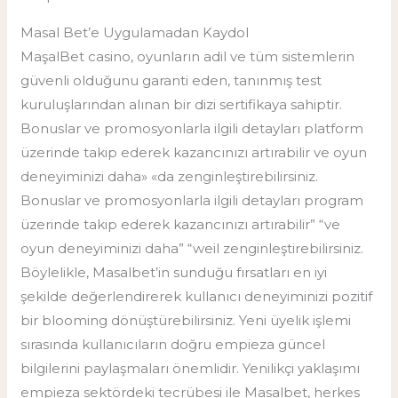
Masal Bet’e Uygulamadan Kaydol
MaşalBet casino, oyunların adil ve tüm sistemlerin
güvenli olduğunu garanti eden, tanınmış test
kuruluşlarından alınan bir dizi sertifikaya sahiptir.
Bonuslar ve promosyonlarla ilgili detayları platform
üzerinde takip ederek kazancınızı artırabilir ve oyun
deneyiminizi daha» «da zenginleştirebilirsiniz.
Bonuslar ve promosyonlarla ilgili detayları program
üzerinde takip ederek kazancınızı artırabilir” “ve
oyun deneyiminizi daha” “weil zenginleştirebilirsiniz.
Böylelikle, Masalbet’in sunduğu fırsatları en iyi
şekilde değerlendirerek kullanıcı deneyiminizi pozitif
bir blooming dönüştürebilirsiniz. Yeni üyelik işlemi
sırasında kullanıcıların doğru empieza güncel
bilgilerini paylaşmaları önemlidir. Yenilikçi yaklaşımı
empieza sektördeki tecrübesi ile Masalbet, herkes